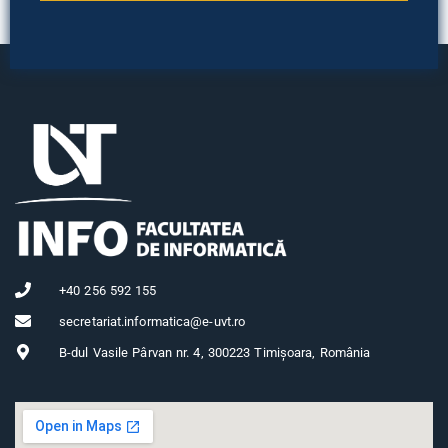
+40 256 592 155
secretariat.informatica@e-uvt.ro
B-dul Vasile Pârvan nr. 4, 300223 Timișoara, România