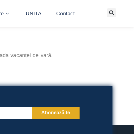
re
UNITA
Contact
oada vacanței de vară.
Abonează-te