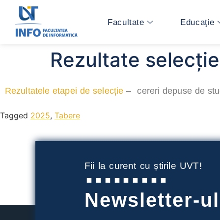
Facultate
Educaţie
Rezultate selecți
Rezultatele etapei de selecție
– cereri depuse de stud
Tagged
2025
,
Tabere
Fii la curent cu știrile UVT!
Newsletter-u