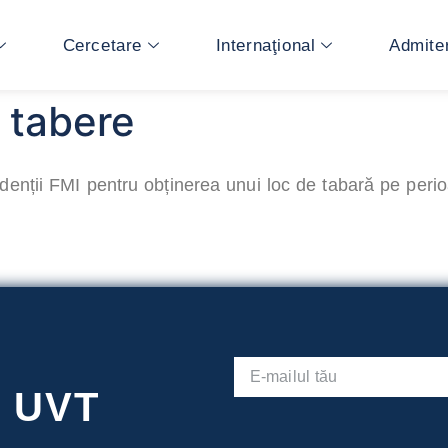
Cercetare
Internaţional
Admite
e tabere
enții FMI pentru obținerea unui loc de tabară pe peri
l UVT