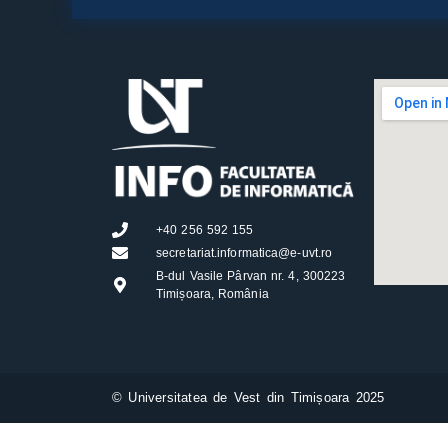
+40 256 592 155
secretariat.informatica@e-uvt.ro
B-dul Vasile Pârvan nr. 4, 300223
Timișoara, România
©
Universitatea de Vest din Timișoara 2025