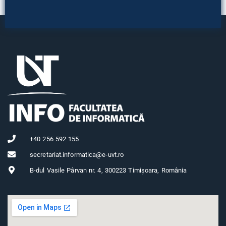
+40 256 592 155
secretariat.informatica@e-uvt.ro
B-dul Vasile Pârvan nr. 4, 300223 Timișoara, România