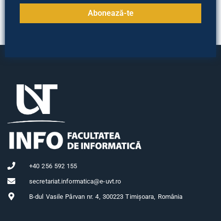
Abonează-te
+40 256 592 155
secretariat.informatica@e-uvt.ro
B-dul Vasile Pârvan nr. 4, 300223 Timișoara, România