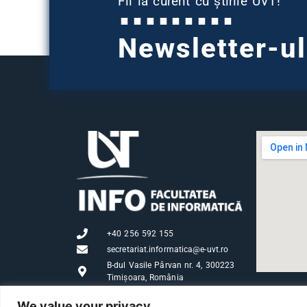
Fii la curent cu știrile UVT!
Newsletter-u
+40 256 592 155
secretariat.informatica@e-uvt.ro
B-dul Vasile Pârvan nr. 4, 300223
Timișoara, România
We value your privacy