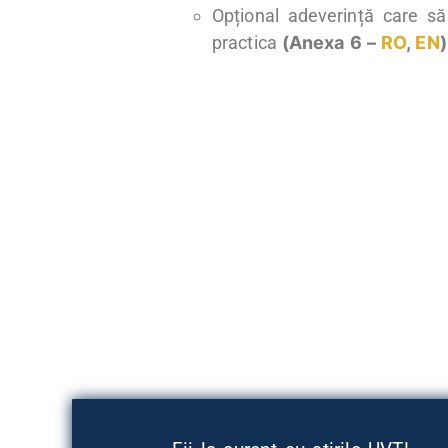
Opțional adeverință care să
practica
(Anexa 6 –
RO
,
EN
)