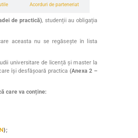
tile
Acorduri de parteneriat
adei de practică)
, studenții au obligația
 care aceasta nu se regăsește în lista
dii universitare de licență și master la
 care își desfășoară practica
(Anexa 2 –
că care va conține:
N
);