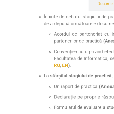
Aspecte generale
Document
Înainte de debutul stagiului de pr
de a depună următoarele docume
Acordul de parteneriat cu in
partenerilor de practică
(Ane
Convenție-cadru privind efect
Facultatea de Informatică, se
RO
,
EN
)
.
La sfârșitul stagiului de practică
Un raport de practică
(Anexa
Declarație pe proprie răsp
Formularul de evaluare a stu