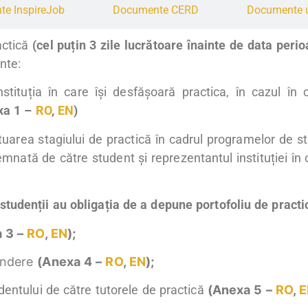
e InspireJob
Documente CERD
Documente u
actică
(cel puțin 3 zile lucrătoare înainte de data perio
nte:
stituția în care își desfășoară practica, în cazul în
xa 1 –
RO
,
EN
)
uarea stagiului de practică în cadrul programelor de stu
mnată de către student și reprezentantul instituției în
, studenții au obligația de a depune portofoliu de practi
 3 –
RO
,
EN
);
undere
(
Anexa 4 –
RO
,
EN
);
dentului de către tutorele de practică
(Anexa 5 –
RO
,
E