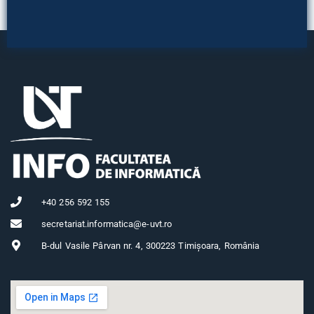
+40 256 592 155
secretariat.informatica@e-uvt.ro
B-dul Vasile Pârvan nr. 4, 300223 Timișoara, România