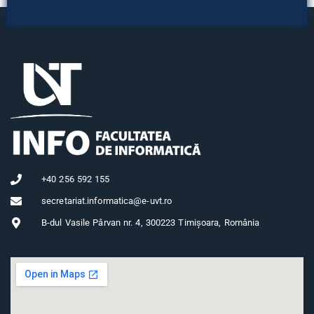
+40 256 592 155
secretariat.informatica@e-uvt.ro
B-dul Vasile Pârvan nr. 4, 300223 Timișoara, România