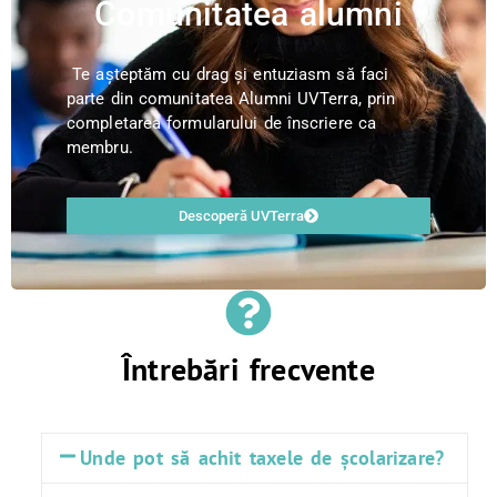
Comunitatea alumni
Te așteptăm cu drag și entuziasm să faci
parte din comunitatea Alumni UVTerra, prin
completarea formularului de înscriere ca
membru.
Descoperă UVTerra
Întrebări frecvente
Unde pot să achit taxele de școlarizare?