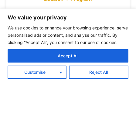
The scientific communication session organized
We value your privacy
within the “Ștefan Mărușter” Computer Science
Competition offers students from bachelor’s
We use cookies to enhance your browsing experience, serve
and master’s degree programs in Computer
personalised ads or content, and analyse our traffic. By
Science the opportunity to present original
clicking "Accept All", you consent to our use of cookies.
results obtained
MAI MULTE >>
Accept All
RO
Customise
Reject All
April 20, 2026
[RO] CISM 2026 – Precizări sesiune
comunicări științifice + program